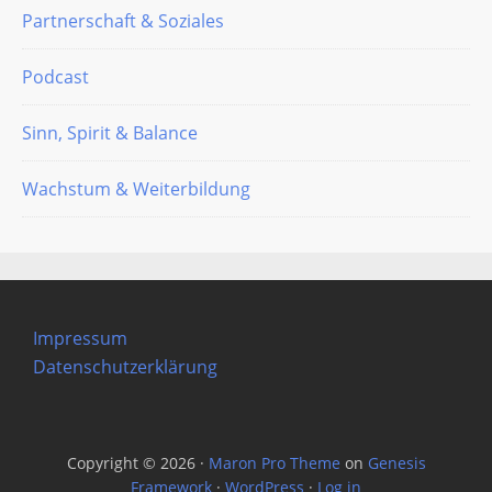
Partnerschaft & Soziales
Podcast
Sinn, Spirit & Balance
Wachstum & Weiterbildung
Impressum
Datenschutzerklärung
Copyright © 2026 ·
Maron Pro Theme
on
Genesis
Framework
·
WordPress
·
Log in