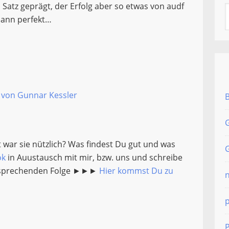
Satz geprägt, der Erfolg aber so etwas von audf
 dann perfekt…
 von Gunnar Kessler
G
it war sie nützlich? Was findest Du gut und was
G
ok
in Auustausch mit mir, bzw. uns und schreibe
ntsprechenden Folge ►►►
Hier kommst Du zu
P