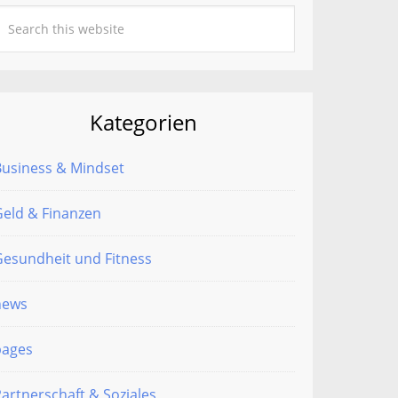
Kategorien
Business & Mindset
eld & Finanzen
esundheit und Fitness
news
pages
artnerschaft & Soziales