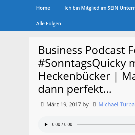
Home
Ich bin Mitglied im SEIN Unt
Alle Folgen
Business Podcast F
#SonntagsQuicky m
Heckenbücker | Mac
dann perfekt…
März 19, 2017
by
Michael Turba