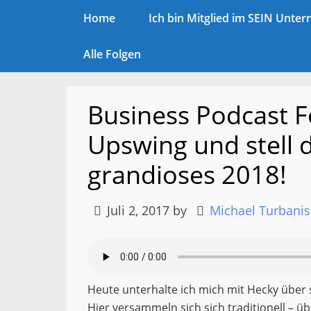
Home
Ich bin Mitglied im SEIN Unt
Alle Folgen
Business Podcast 
Upswing und stell d
grandioses 2018!
Juli 2, 2017
by
Michael Turbani
Heute unterhalte ich mich mit Hecky über 
Hier versammeln sich sich traditionell – üb