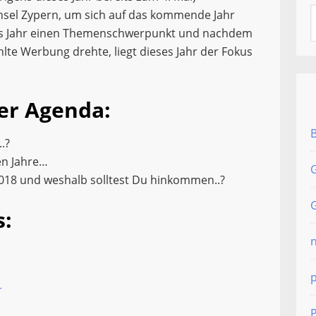
sel Zypern, um sich auf das kommende Jahr
des Jahr einen Themenschwerpunkt und nachdem
hlte Werbung drehte, liegt dieses Jahr der Fokus
er Agenda:
.?
en Jahre…
G
018 und weshalb solltest Du hinkommen..?
G
s:
r
P