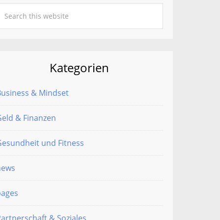
Kategorien
Business & Mindset
eld & Finanzen
esundheit und Fitness
news
pages
artnerschaft & Soziales