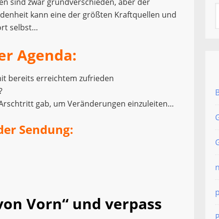
egen sind zwar grundverschieden, aber der
denheit kann eine der größten Kraftquellen und
rt selbst…
er Agenda:
mit bereits erreichtem zufrieden
?
Arschtritt gab, um Veränderungen einzuleiten…
G
der Sendung:
G
von Vorn“ und verpass
P