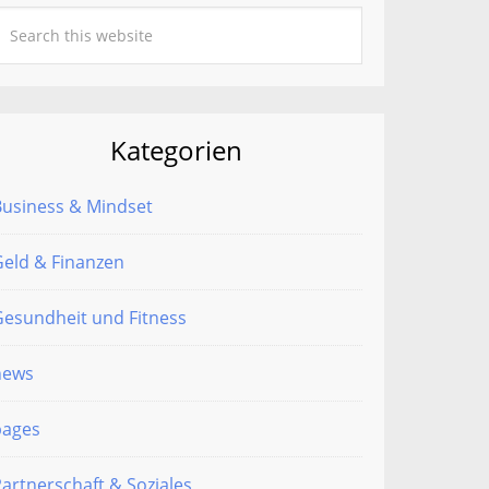
Kategorien
Business & Mindset
eld & Finanzen
esundheit und Fitness
news
pages
artnerschaft & Soziales