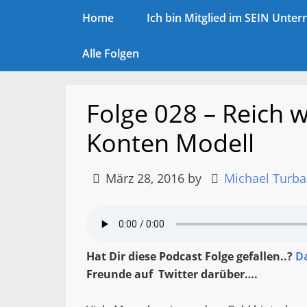
Home
Ich bin Mitglied im SEIN Unt
Alle Folgen
Folge 028 – Reich 
Konten Modell
März 28, 2016
by
Michael Turba
Hat Dir diese Podcast Folge gefallen..?
D
Freunde auf Twitter darüber….