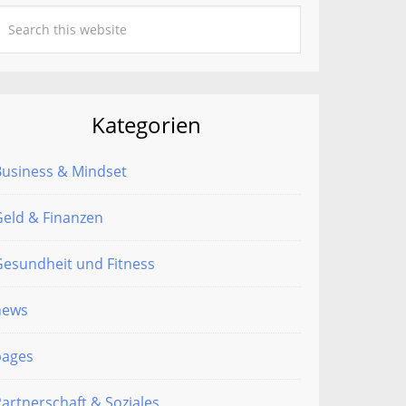
Kategorien
Business & Mindset
eld & Finanzen
esundheit und Fitness
news
pages
artnerschaft & Soziales